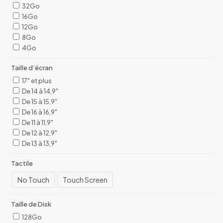
32Go
16Go
12Go
8Go
4Go
Taille d’écran
17" et plus
De 14 à 14,9"
De 15 à 15,9"
De 16 à 16,9"
De 11 à 11,9"
De 12 à 12,9"
De 13 à 13,9"
Tactile
No Touch
Touch Screen
Taille de Disk
128Go