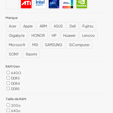
Marque
Acer
Apple
ARM
ASUS
Dell
Fujitsu
Gigabyte
HONOR
HP
Huawei
Lenovo
Microsoft
MSI
SAMSUNG
SiComputer
SONY
Xiaomi
RAM Gen
64GO
DDR3
DDR4
DDR5
Taille de RAM
20Go
64Go