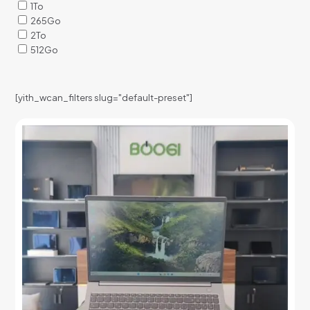
1To
265Go
2To
512Go
[yith_wcan_filters slug="default-preset"]