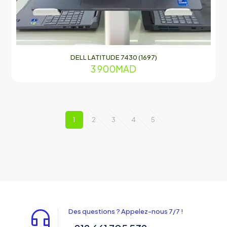
DELL LATITUDE 7430 (1697)
3 900
MAD
1
2
3
4
5
Des questions ? Appelez-nous 7/7 !