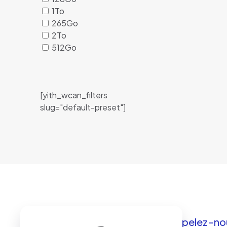
1To
265Go
2To
512Go
[yith_wcan_filters
slug="default-preset"]
Des questions ? Appelez-nou