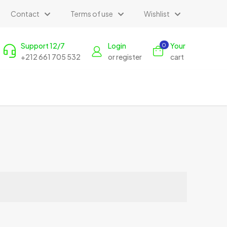
Contact
Terms of use
Wishlist
Support 12/7
Login
Your
0
+212 661 705 532
or register
cart