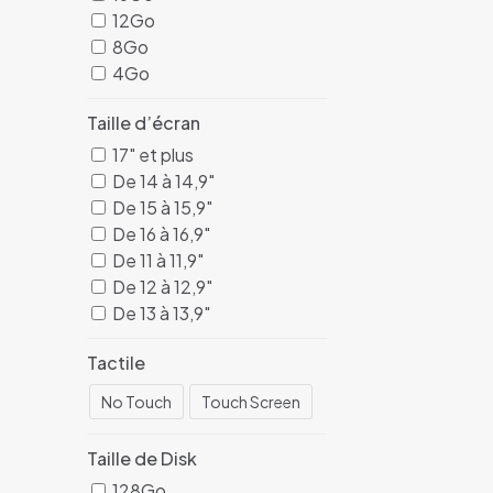
12Go
8Go
4Go
Taille d’écran
17" et plus
De 14 à 14,9"
De 15 à 15,9"
De 16 à 16,9"
De 11 à 11,9"
De 12 à 12,9"
De 13 à 13,9"
Tactile
No Touch
Touch Screen
Taille de Disk
128Go