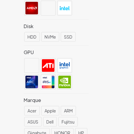
Disk
HDD
NVMe
SSD
GPU
Marque
Acer
Apple
ARM
ASUS
Dell
Fujitsu
Gigabyte
HONOR
HP