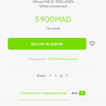
💡Écran FHD 14” (1920×1080)
💡Etat comme neuf
5 900
MAD
1 en stock
Ajouter au panier
Catégories :
LAPTOP
,
Non classé
Share
Informations complémentaires
Avis
0