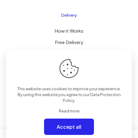
Delivery
How it Works
Free Delivery
FAQ
© 2026 Boogi Store by
JsTechnology
| All Rights
This website uses cookies to improve your experience.
Reserved
By using this website you agree to our
Data Protection
Policy
.
Read more
Accept all
0
0