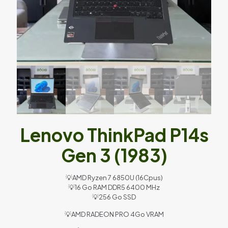
Lenovo ThinkPad P14s
Gen 3 (1983)
💡AMD Ryzen 7 6850U (16Cpus)
💡16 Go RAM DDR5 6400 MHz
💡256 Go SSD
💡AMD RADEON PRO 4Go VRAM