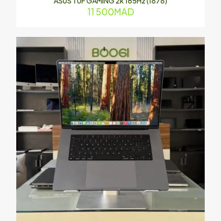
ASUS TUF GAMING 2k 165Hz (1878)
11 500
MAD
E-
mail
*
Enregistrer mon nom, mon e-mail et mon site dans le
navigateur pour mon prochain commentaire.