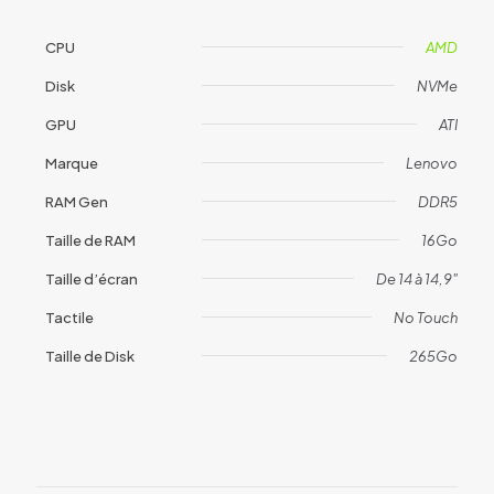
CPU
AMD
Disk
NVMe
GPU
ATI
Marque
Lenovo
RAM Gen
DDR5
Taille de RAM
16Go
Taille d’écran
De 14 à 14,9"
Tactile
No Touch
Taille de Disk
265Go
Avis
Il n’y a pas encore d’avis.
Soyez le premier à laisser votre avis