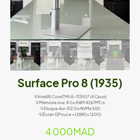
Surface Pro 8 (1935)
💡Intel(R) Core(TM) i5-1135G7 (4 Cpus)
💡Mémoire vive: 8 Go RAM 4267MT/s
💡Disque dur: 512 Go NVMe SSD
💡Écran 12Pouce + (2880x 1200)
4 000
MAD