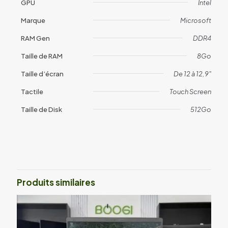
GPU
Intel
Marque
Microsoft
RAM Gen
DDR4
Taille de RAM
8Go
Taille d’écran
De 12 à 12,9"
Tactile
Touch Screen
Taille de Disk
512Go
Avis
Il n’y a pas encore d’avis.
Soyez le premier à laisser votre avis
sur “Surface Pro 8 (1935)”
Produits similaires
Votre adresse e-mail ne sera pas publiée.
Les champs
obligatoires sont indiqués avec
*
Votre note
*