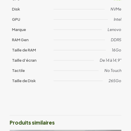
Disk
NVMe
GPU
Intel
Marque
Lenovo
RAM Gen
DDR5
Taille de RAM
16Go
Taille d’écran
De 14 à 14,9"
Tactile
No Touch
Taille de Disk
265Go
Avis
Il n’y a pas encore d’avis.
Soyez le premier à laisser votre avis
sur “Lenovo ThinkPad T14 Gen 4
Produits similaires
(1924)”