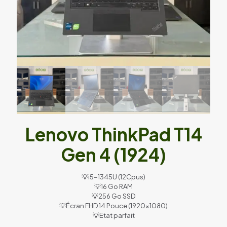
Lenovo ThinkPad T14
Gen 4 (1924)
💡i5-1345U (12Cpus)
💡16 Go RAM
💡256 Go SSD
💡Écran FHD 14 Pouce (1920×1080)
💡Etat parfait