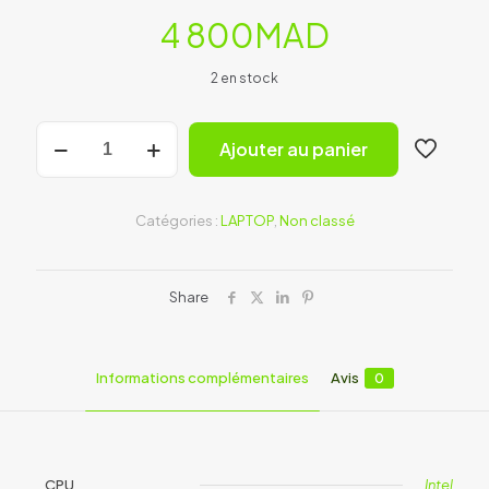
4 800
MAD
2 en stock
quantité
Ajouter au panier
de
Lenovo
ThinkPad
T14
Catégories :
LAPTOP
,
Non classé
Gen
4
(1924)
Share
Informations complémentaires
Avis
0
CPU
Intel