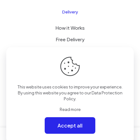
Delivery
How it Works
Free Delivery
FAQ
© 2026 Boogi Store by
JsTechnology
| All Rights
This website uses cookies to improve your experience.
Reserved
By using this website you agree to our
Data Protection
Policy
.
Read more
Accept all
0
0