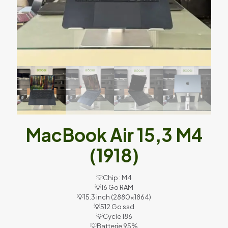
MacBook Air 15,3 M4
(1918)
💡Chip : M4
💡16 Go RAM
💡15.3 inch (2880×1864)
💡512 Go ssd
💡Cycle 186
💡Batterie 95%