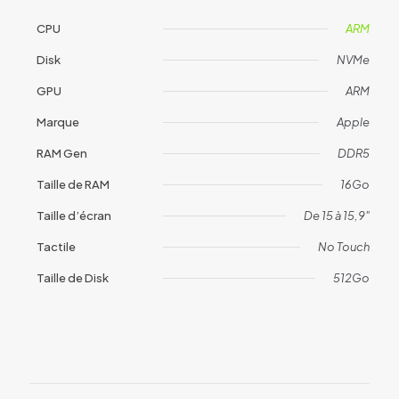
CPU
ARM
Disk
NVMe
GPU
ARM
Marque
Apple
RAM Gen
DDR5
Taille de RAM
16Go
Taille d’écran
De 15 à 15,9"
Tactile
No Touch
Taille de Disk
512Go
Avis
Il n’y a pas encore d’avis.
Soyez le premier à laisser votre avis
sur “MacBook Air 15,3 M4 (1918)”