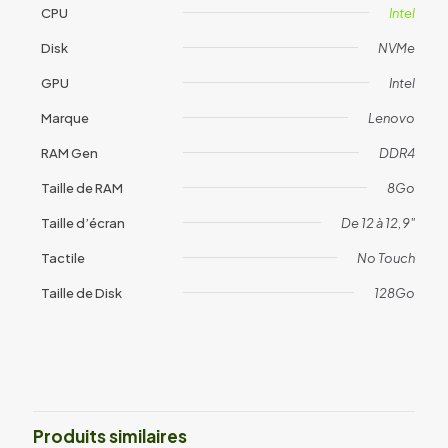
CPU
Intel
Disk
NVMe
GPU
Intel
Marque
Lenovo
RAM Gen
DDR4
Taille de RAM
8Go
Taille d’écran
De 12 à 12,9"
Tactile
No Touch
Taille de Disk
128Go
Avis
Il n’y a pas encore d’avis.
Soyez le premier à laisser votre avis
sur “Surface Laptop SE (1867)”
Produits similaires