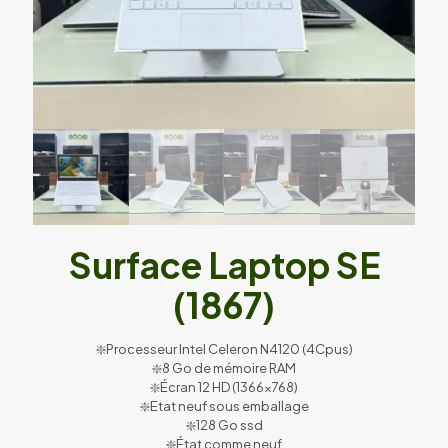
Surface Laptop SE
(1867)
❇️Processeur Intel Celeron N4120 (4Cpus)
❇️8 Go de mémoire RAM
❇️Écran 12 HD (1366×768)
❇️Etat neuf sous emballage
❇️128 Go ssd
❇️État comme neuf