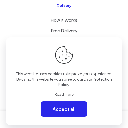
Delivery
How it Works
Free Delivery
FAQ
© 2026 Boogi Store by
JsTechnology
| All Rights
This website uses cookies to improve your experience.
Reserved
By using this website you agree to our
Data Protection
Policy
.
Read more
Accept all
0
0