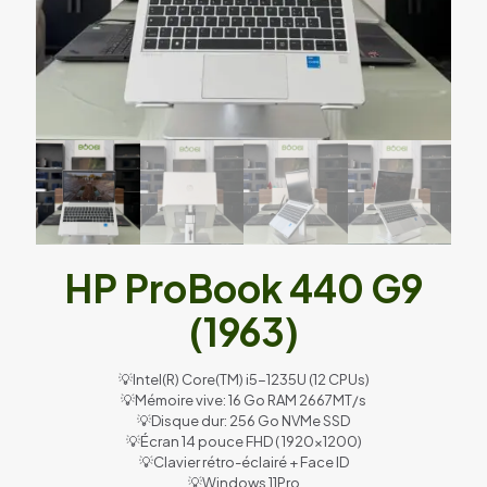
HP ProBook 440 G9
(1963)
💡Intel(R) Core(TM) i5-1235U (12 CPUs)
💡Mémoire vive: 16 Go RAM 2667MT/s
💡Disque dur: 256 Go NVMe SSD
💡Écran 14 pouce FHD ( 1920×1200)
💡Clavier rétro-éclairé + Face ID
💡Windows 11Pro