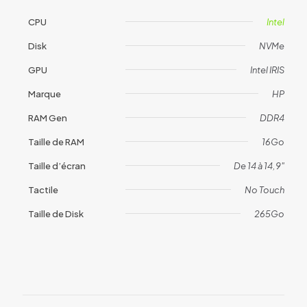
CPU
Intel
Disk
NVMe
GPU
Intel IRIS
Marque
HP
RAM Gen
DDR4
Taille de RAM
16Go
Taille d’écran
De 14 à 14,9"
Tactile
No Touch
Taille de Disk
265Go
Avis
Il n’y a pas encore d’avis.
Soyez le premier à laisser votre avis
sur “HP ProBook 440 G9 (1963)”