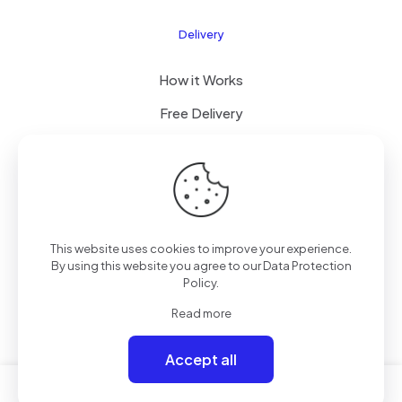
Delivery
How it Works
Free Delivery
FAQ
© 2026 Boogi Store by
JsTechnology
| All Rights
This website uses cookies to improve your experience.
Reserved
By using this website you agree to our
Data Protection
Policy
.
Read more
Accept all
0
0