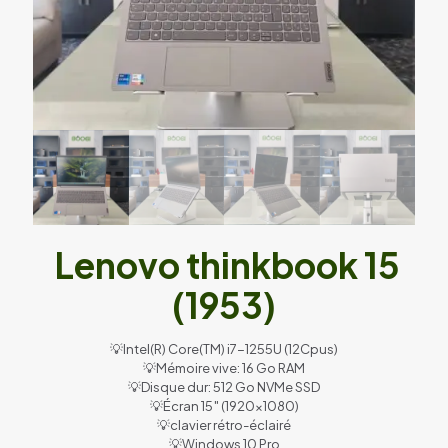
Lenovo thinkbook 15
(1953)
💡Intel(R) Core(TM) i7-1255U (12Cpus)
💡Mémoire vive: 16 Go RAM
💡Disque dur: 512 Go NVMe SSD
💡Écran 15″ (1920×1080)
💡clavier rétro-éclairé
💡Windows 10 Pro