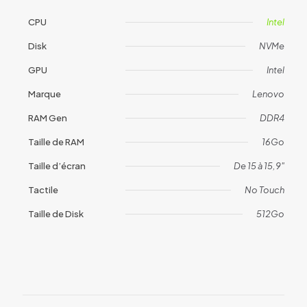
CPU
Intel
Disk
NVMe
GPU
Intel
Marque
Lenovo
RAM Gen
DDR4
Taille de RAM
16Go
Taille d’écran
De 15 à 15,9"
Tactile
No Touch
Taille de Disk
512Go
Avis
Il n’y a pas encore d’avis.
Soyez le premier à laisser votre avis
sur “ Lenovo thinkbook 15 (1953)”