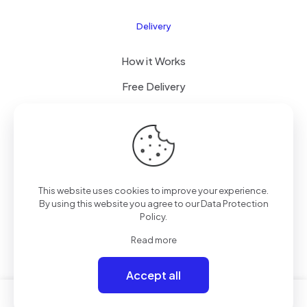
Delivery
How it Works
Free Delivery
FAQ
© 2026 Boogi Store by
JsTechnology
| All Rights
This website uses cookies to improve your experience.
Reserved
By using this website you agree to our
Data Protection
Policy
.
Read more
Accept all
0
0