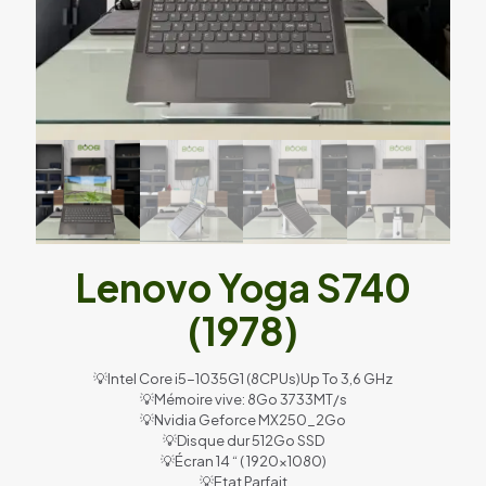
Lenovo Yoga S740
(1978)
💡Intel Core i5-1035G1 (8CPUs)Up To 3,6 GHz
💡Mémoire vive: 8Go 3733MT/s
💡Nvidia Geforce MX250_2Go
💡Disque dur 512Go SSD
💡Écran 14 “ ( 1920×1080)
💡Etat Parfait