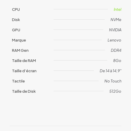
CPU
Intel
Disk
NVMe
GPU
NVIDIA
Marque
Lenovo
RAM Gen
DDR4
Taille de RAM
8Go
Taille d’écran
De 14 à 14,9"
Tactile
No Touch
Taille de Disk
512Go
Avis
Il n’y a pas encore d’avis.
Soyez le premier à laisser votre avis
sur “Lenovo Yoga S740 (1978)”