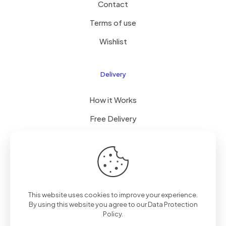
Contact
Terms of use
Wishlist
Delivery
How it Works
Free Delivery
FAQ
© 2026 Boogi Store by
JsTechnology
| All Rights
This website uses cookies to improve your experience.
Reserved
By using this website you agree to our
Data Protection
Policy
.