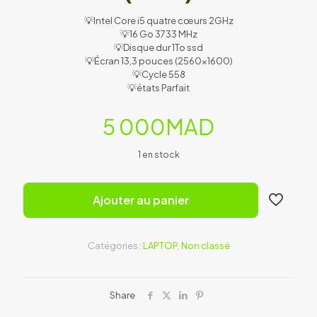
💡Intel Core i5 quatre cœurs 2GHz
💡16 Go 3733 MHz
💡Disque dur 1To ssd
💡Écran 13,3 pouces (2560×1600)
💡Cycle 558
💡états Parfait
5 000
MAD
1 en stock
Ajouter au panier
Catégories :
LAPTOP
,
Non classé
Share