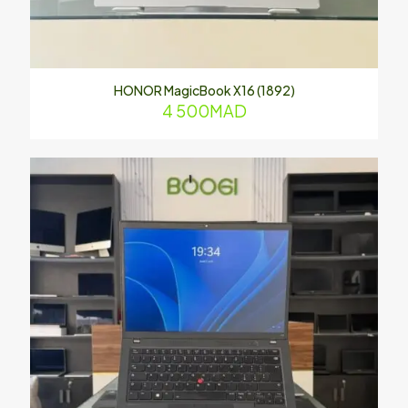
Nom
*
E-
HONOR MagicBook X16 (1892)
mail
*
4 500
MAD
Enregistrer mon nom, mon e-mail et mon site dans le
navigateur pour mon prochain commentaire.