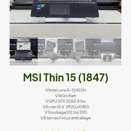
MSI Thin 15 (1847)
💡Intel core i5-12450H
💡16Go Ram
💡GPU GTX 2050 4 Go
💡Ecran 15.6” (1920×1080)
💡Stockage 512 Go SSD
💡Etat neuf sous emballage