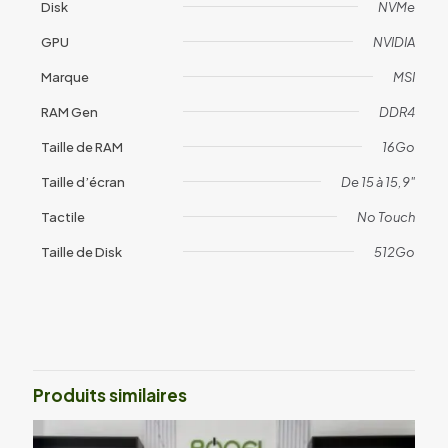
Disk
NVMe
GPU
NVIDIA
Marque
MSI
RAM Gen
DDR4
Taille de RAM
16Go
Taille d’écran
De 15 à 15,9"
Tactile
No Touch
Taille de Disk
512Go
Avis
Il n’y a pas encore d’avis.
Soyez le premier à laisser votre avis
sur “MSI Thin 15 (1847)”
Produits similaires
Votre adresse e-mail ne sera pas publiée.
Les champs
obligatoires sont indiqués avec
*