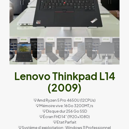
Lenovo Thinkpad L14
(2009)
💡Amd Ryzen 5 Pro 4650U (12CPUs)
💡Mémoire vive: 16Go 3200MT/s
💡Disque dur 256 Go SSD
💡Écran FHD 14” (1920×1080)
💡Etat Parfait
💡Système d’exploitation : Windows 11 Professionnel