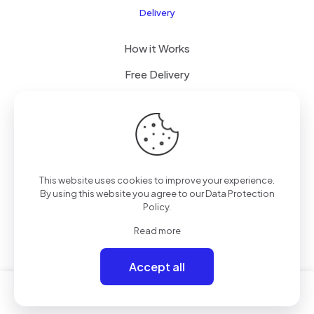
Delivery
How it Works
Free Delivery
FAQ
© 2026 Boogi Store by
JsTechnology
| All Rights
This website uses cookies to improve your experience.
Reserved
By using this website you agree to our
Data Protection
Policy
.
Read more
Accept all
0
0