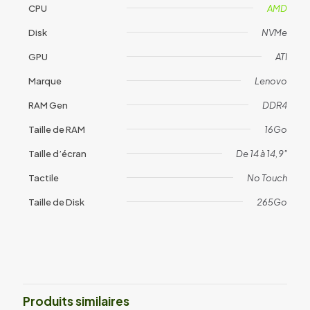
CPU
AMD
Disk
NVMe
GPU
ATI
Marque
Lenovo
RAM Gen
DDR4
Taille de RAM
16Go
Taille d’écran
De 14 à 14,9"
Tactile
No Touch
Taille de Disk
265Go
Avis
Il n’y a pas encore d’avis.
Soyez le premier à laisser votre avis
sur “Lenovo Thinkpad L14 (2009)”
Produits similaires